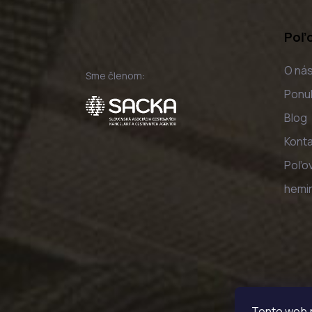
t
i
Poľ
e
O ná
Sme členom:
Ponu
Blog
Konta
Poľov
hemi
Tento web p