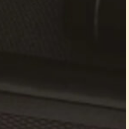
Pridať do košíka
, klokankovým vreckom a hrejivou vnútornou
pletenina, odolný strih a univerzálne farby –
á unisex verzii.
OPÝTAŤ SA