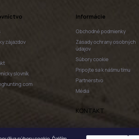
ovníctvo
Informácie
s
Obchodné podmienky
ky zájazdov
Zásady ochrany osobných
údajov
Súbory cookie
kt
Pripojte sa k nášmu tímu
nícky slovník
Partnerstvo
nghunting.com
Médiá
KONTAKT
oužíva súbory cookie. Ďalším