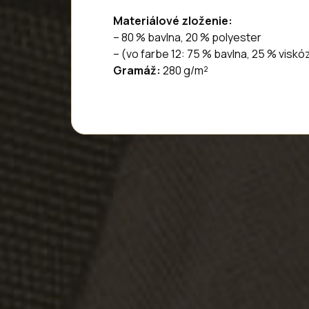
Materiálové zloženie:
– 80 % bavlna, 20 % polyester
– (vo farbe 12: 75 % bavlna, 25 % viskó
Gramáž:
280 g/m²
Z
á
p
ä