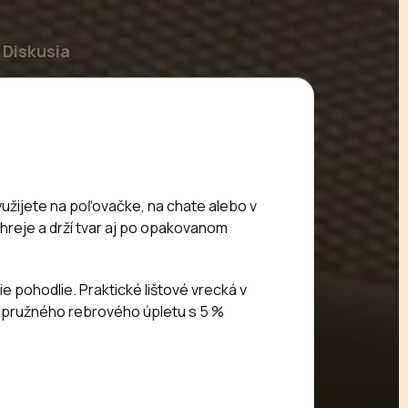
Diskusia
využijete na poľovačke, na chate alebo v
hreje a drží tvar aj po opakovanom
e pohodlie. Praktické lištové vrecká v
 z pružného rebrového úpletu s 5 %