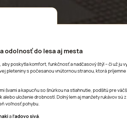
a odolnosť do lesa aj mesta
, aby poskytla komfort, funkčnosť a nadčasový štýl – či už ju 
ej pleteniny s počesanou vnútornou stranou, ktorá príjemne 
mi švami a kapucňu so šnúrkou na stiahnutie, podšitú pre väčši
 rúk alebo uloženie drobností. Dolný lem aj manžety rukávov sú
veň voľnosť pohybu.
haki
a
ľadovo sivá
.