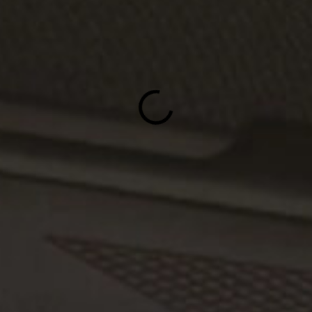
Variant
Možnosti doručenia
−
+
Pohodlná mikina s kapucňou
stranou. Kvalitná výplnková 
khaki a ľadovo sivá. Dostupn
DETAILNÉ INFORMÁCIE