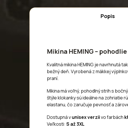
Popis
Mikina HEMING – pohodlie 
Kvalitná mikina HEMING je navrhnutá tak
bežný deň. Vyrobená z mäkkej výplnkov
praní.
Mikina má voľný, pohodlný strih s bočný
štýle klokanky sú ideálne na zohriatie
elastanu, čo zaručuje pevnosť a záro
Dostupná v
unisex verzii
vo farbách
k
Veľkosti:
S až 3XL