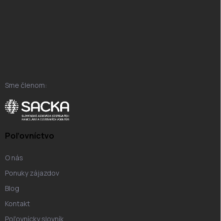
Z
á
p
ä
t
i
e
Sme členom:
Poľovníctvo
O nás
Ponuky zájazdov
Blog
Kontakt
Poľovnícky slovník