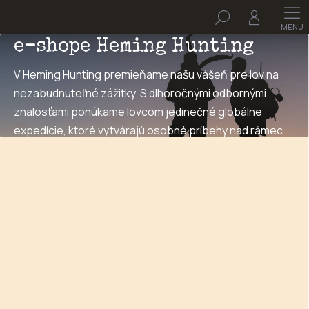
Prejsť
Hľadať
na
Vitajte v
obsah
e-shope Heming Hunting
V Heming Hunting premieňame našu vášeň pre lov na
nezabudnuteľné zážitky. S dlhoročnými odbornými
znalosťami ponúkame lovcom jedinečné globálne
expedície, ktoré vytvárajú osobné príbehy nad rámec
trofeje – vytvorené pre dobrodruhov v srdci.
HEMING merch